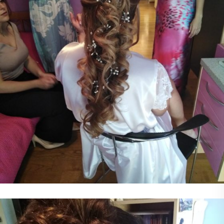
Νυφικό Χτένισμα
Χτένισμα