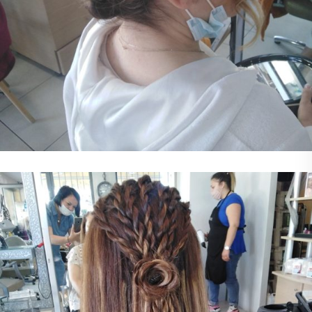
Χτένισμα
Χτένισμα