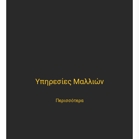
8€
Αντρικό Κούρεμα
6€
Παιδικό Κούρεμα
20€
Βαφή Ρίζα
30€
Βαφή Ολική
15€
Βαφή Ρίζα Στεφανάκι
30€
Ανταύγειες Ρίζα όλα
Υπηρεσίες Μαλλιών
35€
Ανταύγειες Όλα
Περισσότερα
35€
Μπαλαγιαζ Όλα
30€
Μπαλαγιαζ ρίζα