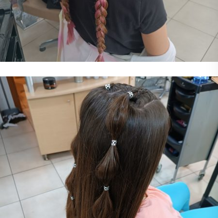
Παιδικό Χτένισμα
Χτένισμα