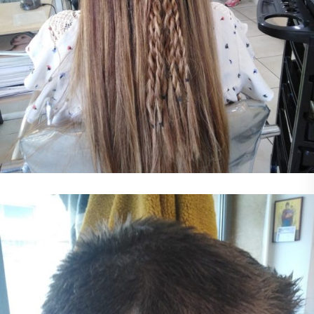
Χτένισμα
Χτένισμα