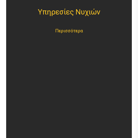
Υπηρεσίες Νυχιών
17€
Ημιμόνιμο Πεντικιούρ
32€
Τοποθέτηση Gel
Περισσότερα
25€
Συντήρηση Gel
5€
Αφαίρεση & Περιποίηση
4€
Κόψιμο νύχια χεριών
4€
Κόψιμο νύχια ποδιών
Strass - Σχέδια - Αυτοκόλλητα -
2€
Γαλλικό