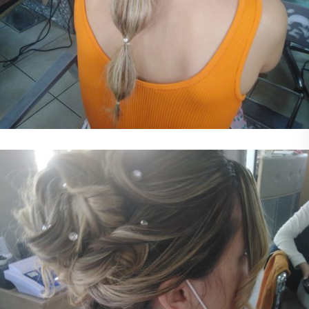
Χτένισμα
Χτένισμα