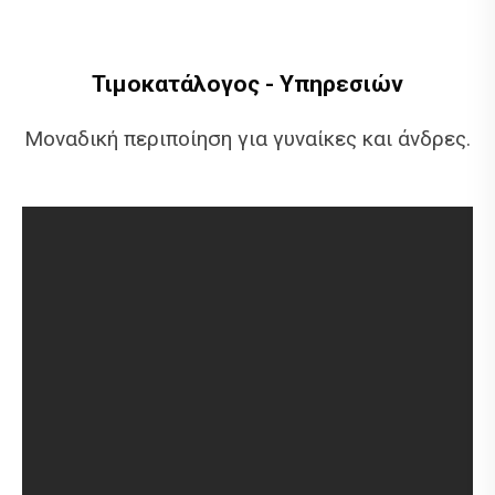
Τιμοκατάλογος - Υπηρεσιών
Μοναδική περιποίηση για γυναίκες και άνδρες.
8€
Πιστολάκι
12€
Πιστολάκι πολύ μακριά
12 - 15€
Χτένισμα φλου
15€
Χτένισμα με μασιά
20€
Πιάσιμο
8€
Γυναικείο Κούρεμα