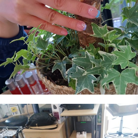
Νύχια
Νύχια