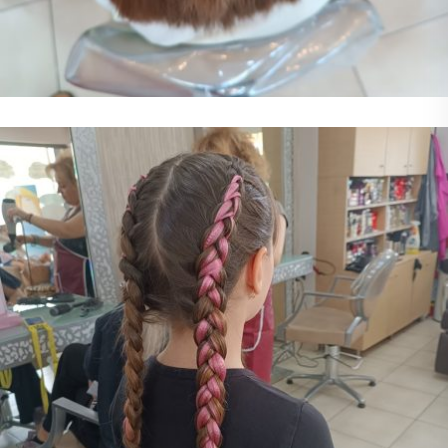
Παιδικό Χτένισμα
Χτένισμα